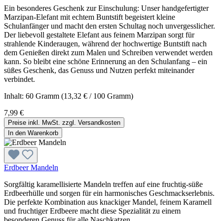
Ein besonderes Geschenk zur Einschulung: Unser handgefertigter
Marzipan-Elefant mit echtem Buntstift begeistert kleine
Schulanfänger und macht den ersten Schultag noch unvergesslicher.
Der liebevoll gestaltete Elefant aus feinem Marzipan sorgt für
strahlende Kinderaugen, während der hochwertige Buntstift nach
dem Genießen direkt zum Malen und Schreiben verwendet werden
kann. So bleibt eine schöne Erinnerung an den Schulanfang – ein
süßes Geschenk, das Genuss und Nutzen perfekt miteinander
verbindet.
Inhalt:
60 Gramm
(13,32 € / 100 Gramm)
7,99 €
Preise inkl. MwSt. zzgl. Versandkosten
In den Warenkorb
Erdbeer Mandeln
Sorgfältig karamellisierte Mandeln treffen auf eine fruchtig-süße
Erdbeerhülle und sorgen für ein harmonisches Geschmackserlebnis.
Die perfekte Kombination aus knackiger Mandel, feinem Karamell
und fruchtiger Erdbeere macht diese Spezialität zu einem
besonderen Genuss für alle Naschkatzen.