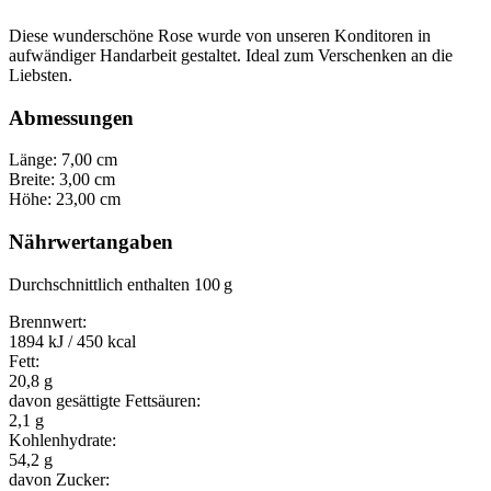
Diese wunderschöne Rose wurde von unseren Konditoren in
aufwändiger Handarbeit gestaltet. Ideal zum Verschenken an die
Liebsten.
Abmessungen
Länge: 7,00 cm
Breite: 3,00 cm
Höhe: 23,00 cm
Nährwertangaben
Durchschnittlich enthalten 100 g
Brennwert:
1894 kJ / 450 kcal
Fett:
20,8 g
davon gesättigte Fettsäuren:
2,1 g
Kohlenhydrate:
54,2 g
davon Zucker: