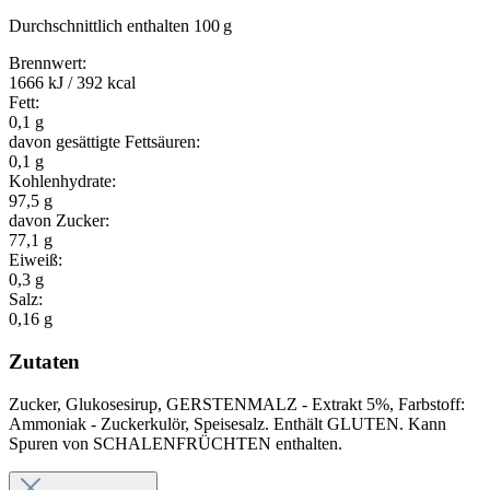
Durchschnittlich enthalten 100 g
Brennwert:
1666 kJ / 392 kcal
Fett:
0,1 g
davon gesättigte Fettsäuren:
0,1 g
Kohlenhydrate:
97,5 g
davon Zucker:
77,1 g
Eiweiß:
0,3 g
Salz:
0,16 g
Zutaten
Zucker, Glukosesirup, GERSTENMALZ - Extrakt 5%, Farbstoff:
Ammoniak - Zuckerkulör, Speisesalz. Enthält GLUTEN. Kann
Spuren von SCHALENFRÜCHTEN enthalten.