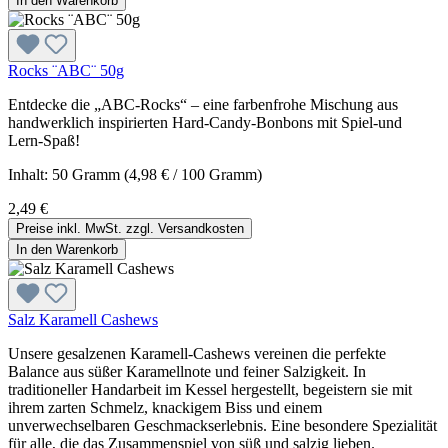
In den Warenkorb
Rocks ¨ABC¨ 50g
Entdecke die „ABC-Rocks“ – eine farbenfrohe Mischung aus
handwerklich inspirierten Hard-Candy-Bonbons mit Spiel-und
Lern-Spaß!
Inhalt:
50 Gramm
(4,98 € / 100 Gramm)
2,49 €
Preise inkl. MwSt. zzgl. Versandkosten
In den Warenkorb
Salz Karamell Cashews
Unsere gesalzenen Karamell-Cashews vereinen die perfekte
Balance aus süßer Karamellnote und feiner Salzigkeit. In
traditioneller Handarbeit im Kessel hergestellt, begeistern sie mit
ihrem zarten Schmelz, knackigem Biss und einem
unverwechselbaren Geschmackserlebnis. Eine besondere Spezialität
für alle, die das Zusammenspiel von süß und salzig lieben.