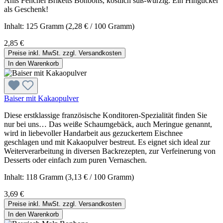
Anis Fenchel Briketts Bonbons, köstlich süß-würzig. Ein Hingucker
als Geschenk!
Inhalt:
125 Gramm
(2,28 € / 100 Gramm)
2,85 €
Preise inkl. MwSt. zzgl. Versandkosten
In den Warenkorb
Baiser mit Kakaopulver
Diese erstklassige französische Konditoren-Spezialität finden Sie
nur bei uns… Das weiße Schaumgebäck, auch Meringue genannt,
wird in liebevoller Handarbeit aus gezuckertem Eischnee
geschlagen und mit Kakaopulver bestreut. Es eignet sich ideal zur
Weiterverarbeitung in diversen Backrezepten, zur Verfeinerung von
Desserts oder einfach zum puren Vernaschen.
Inhalt:
118 Gramm
(3,13 € / 100 Gramm)
3,69 €
Preise inkl. MwSt. zzgl. Versandkosten
In den Warenkorb