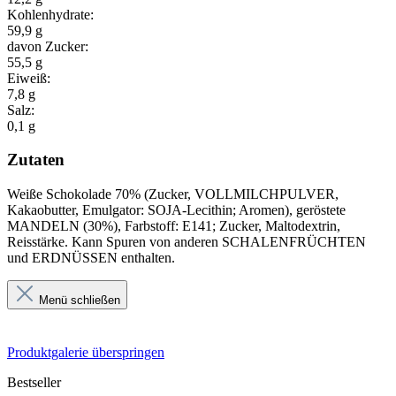
Kohlenhydrate:
59,9 g
davon Zucker:
55,5 g
Eiweiß:
7,8 g
Salz:
0,1 g
Zutaten
Weiße Schokolade 70% (Zucker, VOLLMILCHPULVER,
Kakaobutter, Emulgator: SOJA-Lecithin; Aromen), geröstete
MANDELN (30%), Farbstoff: E141; Zucker, Maltodextrin,
Reisstärke. Kann Spuren von anderen SCHALENFRÜCHTEN
und ERDNÜSSEN enthalten.
Menü schließen
Produktgalerie überspringen
Bestseller